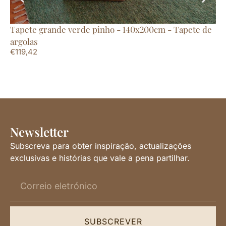
Tapete grande verde pinho - 140x200cm - Tapete de
Ta
argolas
Ri
€
119,42
€
2
Newsletter
Subscreva para obter inspiração, actualizações
exclusivas e histórias que vale a pena partilhar.
SUBSCREVER