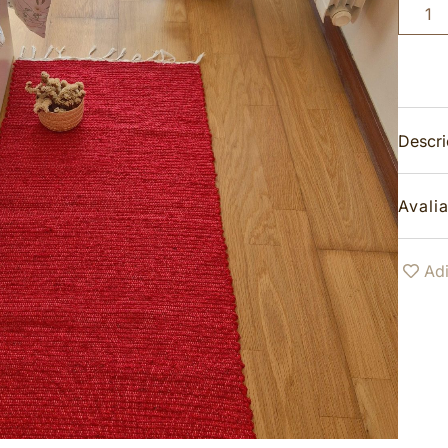
Descr
Avali
Adi