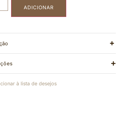
ADICIONAR
ição
ações
cionar à lista de desejos