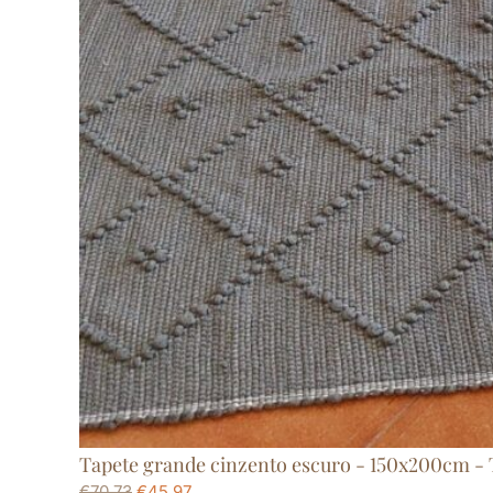
Tapete grande cinzento escuro - 150x200cm - 
€
70,73
€
45,97