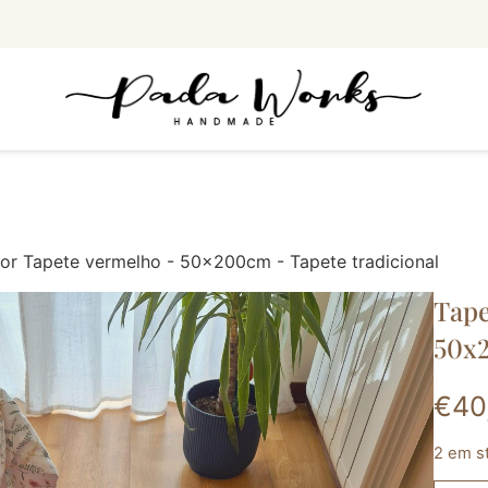
or Tapete vermelho - 50x200cm - Tapete tradicional
Tape
50x2
€
40
2 em s