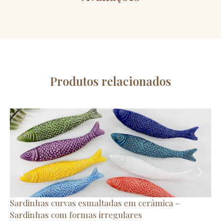
Produtos relacionados
Sardinhas curvas esmaltadas em cerâmica -
Ba
€
1
Sardinhas com formas irregulares