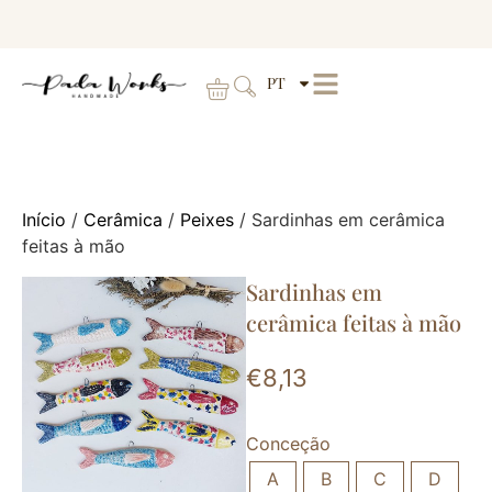
PT
Início
/
Cerâmica
/
Peixes
/ Sardinhas em cerâmica
feitas à mão
Sardinhas em
cerâmica feitas à mão
€
8,13
Conceção
A
B
C
D