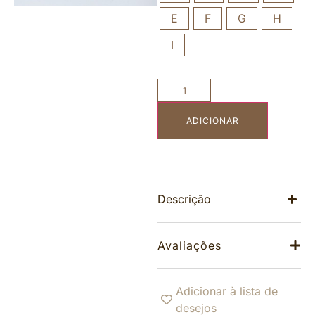
E
F
G
H
I
ADICIONAR
Descrição
Avaliações
Adicionar à lista de
desejos