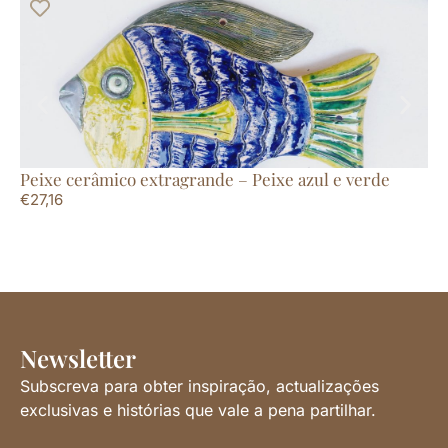
Peixe cerâmico extragrande – Peixe azul e verde
Pe
€
27,16
€
9
Newsletter
Subscreva para obter inspiração, actualizações
exclusivas e histórias que vale a pena partilhar.