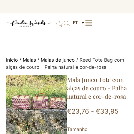
PT
Início
/
Malas
/
Malas de junco
/ Reed Tote Bag com
alças de couro - Palha natural e cor-de-rosa
Mala Junco Tote com
alças de couro - Palha
natural e cor-de-rosa
€
23,76
-
€
33,95
Tamanho