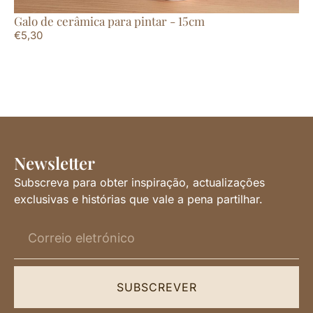
Galo de cerâmica para pintar - 15cm
Fr
€
5,30
€
3
Newsletter
Subscreva para obter inspiração, actualizações
exclusivas e histórias que vale a pena partilhar.
SUBSCREVER