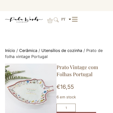
PT
Início
/
Cerâmica
/
Utensílios de cozinha
/ Prato de
folha vintage Portugal
Prato Vintage com
Folhas Portugal
€
16,55
6 em stock