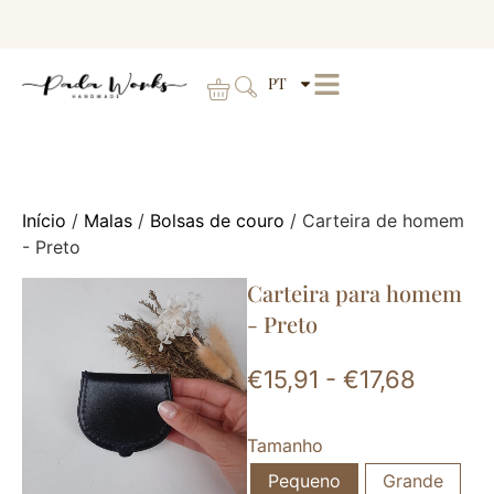
PT
Início
/
Malas
/
Bolsas de couro
/ Carteira de homem
- Preto
Carteira para homem
- Preto
€
15,91
-
€
17,68
Tamanho
Pequeno
Grande