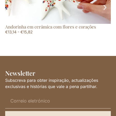
Andorinha em cerâmica com flores e corações
Mo
€
13,14
-
€
15,82
€
3
Newsletter
Subscreva para obter inspiração, actualizações
exclusivas e histórias que vale a pena partilhar.