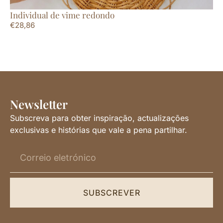
Individual de vime redondo
Ca
€
28,86
€
1
Newsletter
Subscreva para obter inspiração, actualizações
exclusivas e histórias que vale a pena partilhar.
SUBSCREVER