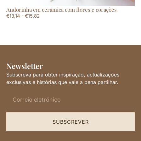
Andorinha em cerâmica com flores e corações
Mo
€
13,14
-
€
15,82
€
3
Newsletter
Subscreva para obter inspiração, actualizações
exclusivas e histórias que vale a pena partilhar.
SUBSCREVER