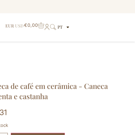
€
0,00
EUR
USD
PT
ca de café em cerâmica - Caneca
enta e castanha
,31
tock