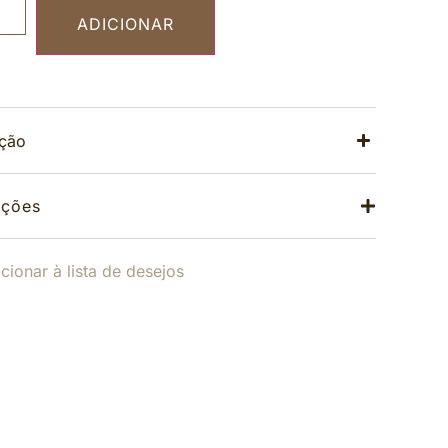
ADICIONAR
ição
ações
cionar à lista de desejos