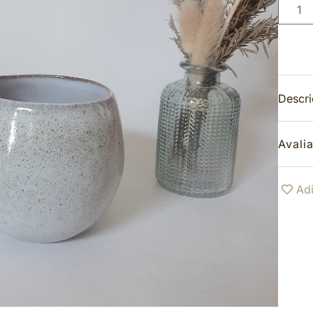
Descr
Avali
Adi