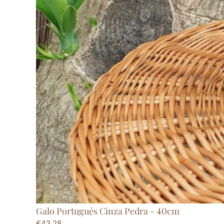
Galo Português Cinza Pedra - 40cm
€
43,28