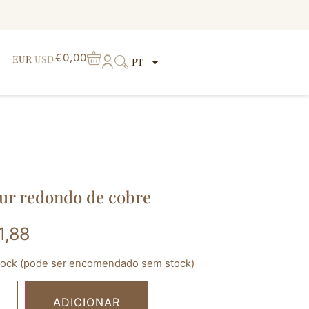
€
0,00
EUR
USD
PT
ur redondo de cobre
1,88
tock (pode ser encomendado sem stock)
ADICIONAR