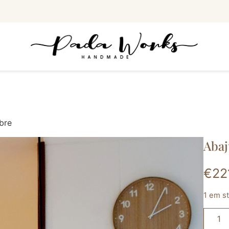
bre
Abaj
€
22
1 em s