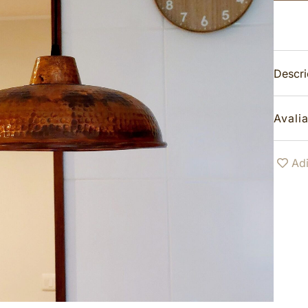
Descr
Avali
Adi