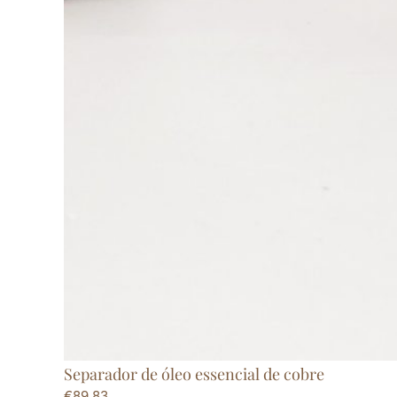
Separador de óleo essencial de cobre
€
89,83