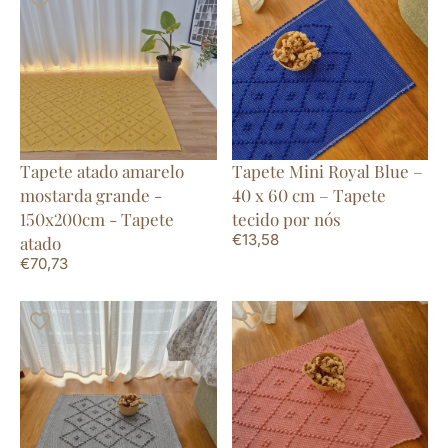
Tapete atado amarelo
Tapete Mini Royal Blue –
mostarda grande -
40 x 60 cm – Tapete
150x200cm - Tapete
tecido por nós
€
13,58
atado
€
70,73