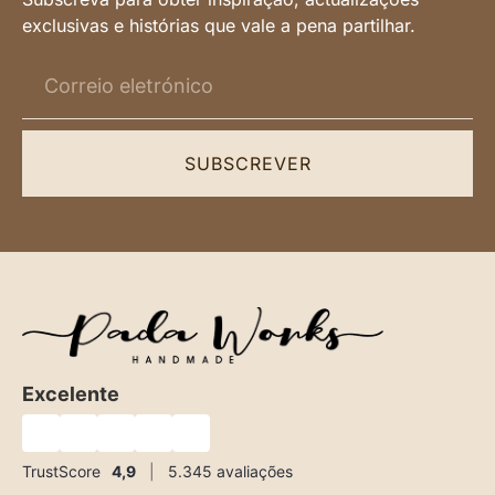
exclusivas e histórias que vale a pena partilhar.
SUBSCREVER
Excelente
★
★
★
★
★
TrustScore
4,9
|
5.345
avaliações