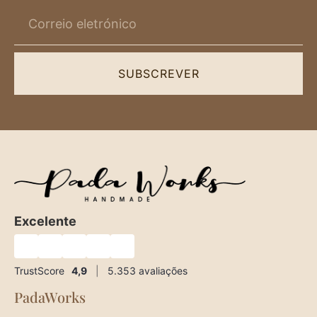
SUBSCREVER
Excelente
★
★
★
★
★
TrustScore
4,9
|
5.353
avaliações
PadaWorks