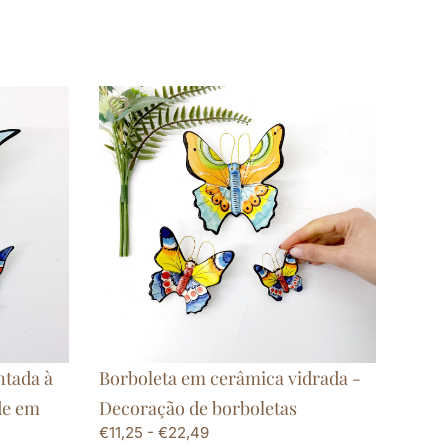
ntada à
Borboleta em cerâmica vidrada -
de em
Decoração de borboletas
€
11,25
-
€
22,49