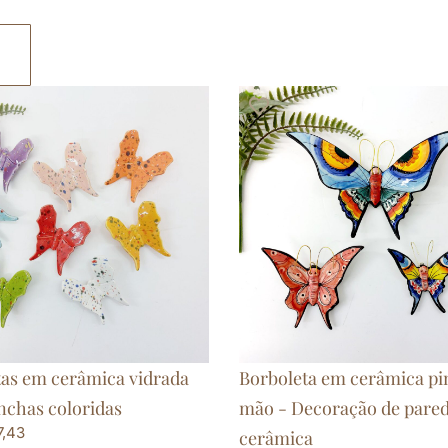
tas em cerâmica vidrada
Borboleta em cerâmica pi
chas coloridas
mão - Decoração de pare
7,43
cerâmica