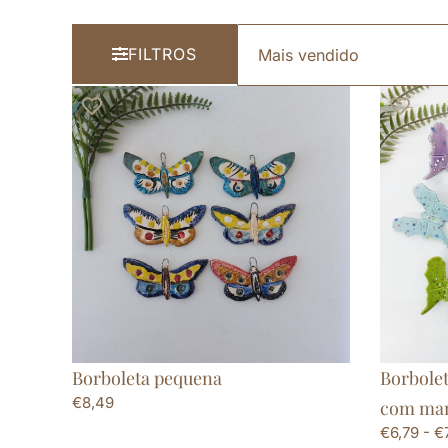
FILTROS
Borboleta pequena
Borbole
€
8,49
com man
€
6,79
-
€