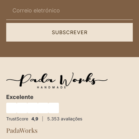
SUBSCREVER
Excelente
★
★
★
★
★
TrustScore
4,9
|
5.353
avaliações
PadaWorks