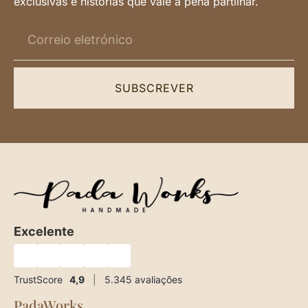
exclusivas e histórias que vale a pena partilhar.
SUBSCREVER
Excelente
★
★
★
★
★
TrustScore
4,9
|
5.345
avaliações
PadaWorks