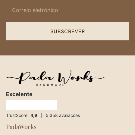
SUBSCREVER
Excelente
★
★
★
★
★
TrustScore
4,9
|
5.358
avaliações
PadaWorks