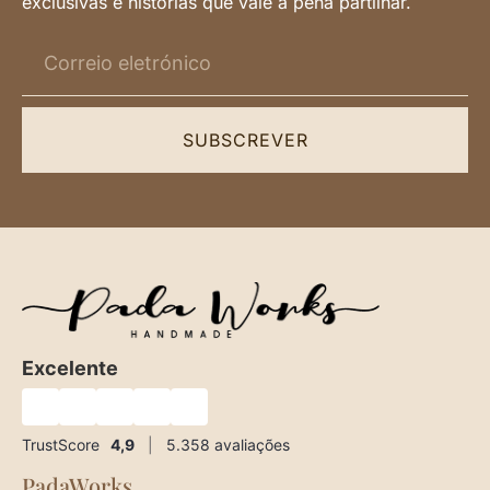
exclusivas e histórias que vale a pena partilhar.
SUBSCREVER
Excelente
★
★
★
★
★
TrustScore
4,9
|
5.358
avaliações
PadaWorks