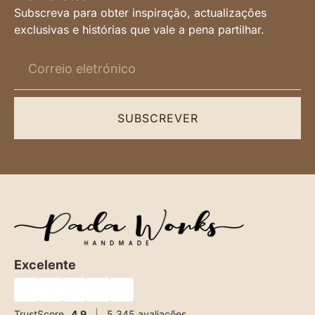
Subscreva para obter inspiração, actualizações
exclusivas e histórias que vale a pena partilhar.
SUBSCREVER
Excelente
★
★
★
★
★
TrustScore
4,9
|
5.345
avaliações