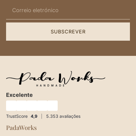
SUBSCREVER
Excelente
★
★
★
★
★
TrustScore
4,9
|
5.353
avaliações
PadaWorks