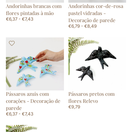
Andorinhas brancas com
Andorinhas cor-de-rosa
flores pintadas à mão
pastel vidradas -
€
6,37
-
€
7,43
Decoração de parede
€
6,79
-
€
8,49
Pássaros azuis com
Pássaros pretos com
corações - Decoração de
flores Relevo
€
9,79
parede
€
6,37
-
€
7,43