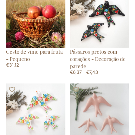
Cesto de vime para fruta
Pássaros pretos com
- Pequeno
corações - Decoração de
€
31,12
parede
€
6,37
-
€
7,43