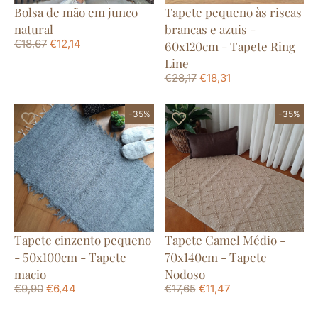
Bolsa de mão em junco
Tapete pequeno às riscas
natural
brancas e azuis -
€
18,67
€
12,14
60x120cm - Tapete Ring
Line
€
28,17
€
18,31
-35%
-35%
Tapete cinzento pequeno
Tapete Camel Médio -
- 50x100cm - Tapete
70x140cm - Tapete
macio
Nodoso
€
9,90
€
6,44
€
17,65
€
11,47