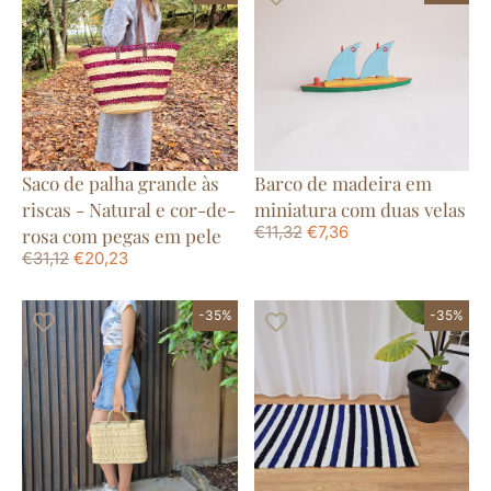
Saco de palha grande às
Barco de madeira em
riscas - Natural e cor-de-
miniatura com duas velas
€
11,32
€
7,36
rosa com pegas em pele
€
31,12
€
20,23
-35%
-35%