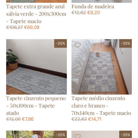
Tapete extra grande azul
Funda de madeira
€
12,62
€
8,20
sálvia verde - 200x300cm
- Tapete macio
€
106,27
€
69,08
-35%
-35%
Tapete cinzento pequeno
Tapete médio cinzento
- 50x100cm - Tapete
claro e branco -
atado
70x140cm - Tapete macio
€
12,09
€
7,86
€
22,63
€
14,71
-35%
-35%