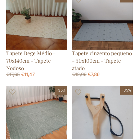
Tapete Bege Médio -
Tapete cinzento pequeno
70x140cm - Tapete
- 50x100cm - Tapete
Nodoso
atado
€
17,65
€
11,47
€
12,09
€
7,86
-35%
-35%