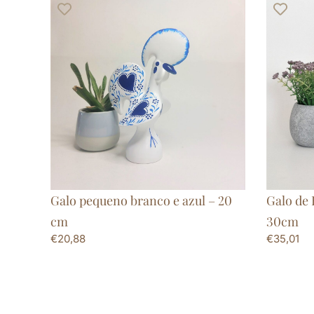
Galo pequeno branco e azul – 20
Galo de 
cm
30cm
€
20,88
€
35,01